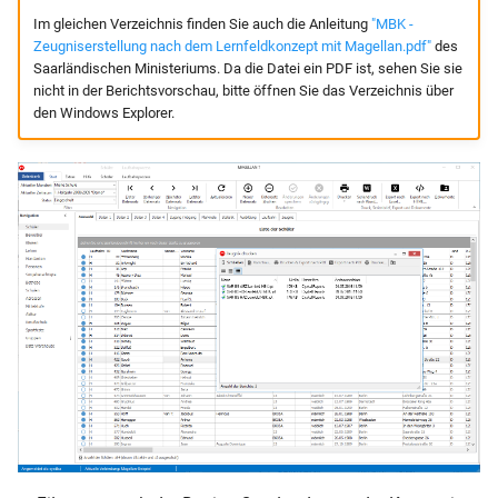
i
Im gleichen Verzeichnis finden Sie auch die Anleitung
"MBK -
Schüler-Kurswahlen von Untis
Mehrere Schulen auf einem
Betriebe und Schulen
Änderungen 2022
Logbuch
Magellan Scripting
BER-APO-KO-2011
Verlage
Zeugniserstellung nach dem Lernfeldkonzept mit Magellan.pdf"
des
t
übernehmen
Server
Saarländischen Ministeriums. Da die Datei ein PDF ist, sehen Sie sie
Personen und Adressen
Änderungen 2021
Lieferanten
nicht in der Berichtsvorschau, bitte öffnen Sie das Verzeichnis über
i
Das Abitur
Probleme bei der Installation?
den Windows Explorer.
a
Sortieren, Gruppieren, Filtern,
Änderungen 2020
Medienkataloge
Die Fachhochschulreife
Suchen
l
Änderungen 2019
Ausleihe
i
Berufsschulnoten
Merkmalsfelder
Vorgänge
s
Die Fachoberschule
Halbjahreswechsel
i
Mahnwesen
Statistik
Schuljahreswechsel
e
Effizient mit Listen/Tabell
r
Sonderfälle in der
arbeiten
Schullaufbahn
t
Etiketten
Zeugnisdaten
Berichte und Vorlagen