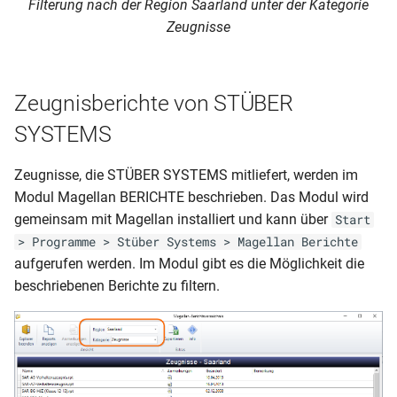
Filterung nach der Region Saarland unter der Kategorie
Enbrea Leistungen
Zeugnisse
Archivieren
Prüfungsnummer generieren
Seriendruck
Zeugnisberichte von STÜBER
Durchschnitt/Abschluss
berechnen
Schlüsselverzeichnisse
SYSTEMS
Gymnasiale Oberstufe
Zeugnisse, die STÜBER SYSTEMS mitliefert, werden im
Modul Magellan BERICHTE beschrieben. Das Modul wird
Berufsschulmatrix
gemeinsam mit Magellan installiert und kann über
Start
> Programme > Stüber Systems > Magellan Berichte
Formulare, Listen und
aufgerufen werden. Im Modul gibt es die Möglichkeit die
Zeugnisse
beschriebenen Berichte zu filtern.
Anleitungen zu Berichten
Seriendruck