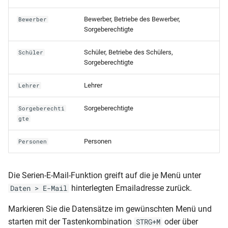
i
Schüler-Kurswahlen von Un
Mehrere Schulen auf einem
Änderungen 2022
Logbuch
Magellan Scripting
Verlage
Bewerber, Betriebe des Bewerber,
Bewerber
t
übernehmen
Server
Sorgeberechtigte
Änderungen 2021
Lieferanten
i
Das Abitur
Probleme bei der Installation?
Schüler, Betriebe des Schülers,
Schüler
a
Sorgeberechtigte
Änderungen 2020
Medienkataloge
Die Fachhochschulreife
l
Lehrer
Lehrer
Änderungen 2019
Ausleihe
i
Berufsschulnoten
Sorgeberechtigte
Sorgeberechti
Vorgänge
s
gte
Die Fachoberschule
i
Mahnwesen
Personen
Personen
Statistik
e
Effizient mit Listen/Tabell
r
Die Serien-E-Mail-Funktion greift auf die je Menü unter
arbeiten
hinterlegten Emailadresse zurück.
Daten > E-Mail
t
Etiketten
Markieren Sie die Datensätze im gewünschten Menü und
starten mit der Tastenkombination
oder über
STRG+M
Berichte und Vorlagen