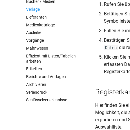
Bücher / Medien
Rufen Sie üb
Verlage
Betätigen Si
Lieferanten
Symbolleist
Medienkataloge
Füllen Sie i
Ausleihe
Bestätigen S
Vorgänge
die r
Daten
Mahnwesen
Effizient mit Listen/Tabellen
Klicken Sie 
arbeiten
erfassten Da
Etiketten
Registerkart
Berichte und Vorlagen
Archivieren
Registerka
Seriendruck
Schlüsselverzeichnisse
Hier finden Sie e
Möglichkeit, die
exportieren und 
Auswahlliste.