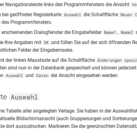
er Navigationsleiste links des Programmfensters die Ansicht
Ve
e bei geöffneter Registerkarte
die Schaltfläche
Auswahl
Neuer 
e des Programmfensters.
m erscheinenden Dialogfenster die Eingabefelder
,
Name1
Name2
ie Ihre Angaben mit
und füllen Sie auf der sich öffnenden Re
OK
estlichen Felder der Eingabemaske.
mit der linken Maustaste auf die Schaltfläche
Änderungen speic
ten sind nun in der Datenbank gespeichert und können jederzeit
en
und
der Ansicht eingesehen werden.
Auswahl
Daten
rte
Auswahl
ine Tabelle aller angelegten Verlage. Sie haben in der Auswahllis
 aktuelle Bildschirmansicht (auch Gruppierungen und Sortierung
Sie dort auszudrucken. Markieren Sie die gewünschten Datensätz