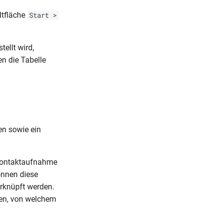
ltfläche
Start >
ellt wird,
en die Tabelle
en sowie ein
 Kontaktaufnahme
önnen diese
erknüpft werden.
hen, von welchem