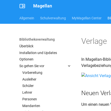
Magellan
Allgemein
Schulverwaltung
MyMagellan Center
Bi
Verlage
Bibliotheksverwaltung
Überblick
Installation und Updates
In Magellan-Bibl
Optionen
Verlagebeziehung
So gehen Sie vor
Vorbereitung
Ausleiher
Schüler
Neuen Verl
Lehrer
Personen
Um einen neuen Ve
Mandanten