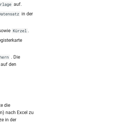
auf.
rlage
in der
Datensatz
sowie
.
Kürzel
gisterkarte
. Die
hern
 auf den
te die
en) nach Excel zu
e in der