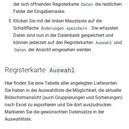
der sich öffnenden Registerkarte
die restlichen
Daten
Enbrea Leistungen
Felder der Eingabemaske.
Prüfungsnummer generier
Klicken Sie mit der linken Maustaste auf die
Schaltfläche
. Die erfassten
Änderungen speichern
Durchschnitt/Abschluss
Daten sind nun in der Datenbank gespeichert und
berechnen
können jederzeit auf den Registerkarten
und
Auswahl
der Ansicht eingesehen werden.
Daten
Gymnasiale Oberstufe
Registerkarte
Auswahl
Berufsschulmatrix
Hier finden Sie eine Tabelle aller angelegten Lieferanten.
Formulare, Listen und
Sie haben in der Auswahlliste die Möglichkeit, die aktuelle
Zeugnisse
Bildschirmansicht (auch Gruppierungen und Sortierungen)
nach Excel zu exportieren und Sie dort auszudrucken.
Anleitungen zu Berichten
Markieren Sie die gewünschten Datensätze in der
Auswahlliste.
Seriendruck