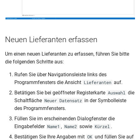
i
Regionales
Änderungen 2022
Mehrere Schulen auf eine
Betriebe und Schulen
t
Server
Knowledge Base (FAQ)
Änderungen 2021
Personen und Adressen
i
Probleme bei der Installati
Neuen Lieferanten erfassen
a
Änderungen 2020
Sortieren, Gruppieren, Filter
Suchen
l
Um einen neuen Lieferanten zu erfassen, führen Sie bitte
Änderungen 2019
i
die folgenden Schritte aus:
Merkmalsfelder
s
Rufen Sie über Navigationsleiste links des
Halbjahreswechsel
Programmfensters die Ansicht
auf.
Lieferanten
i
Betätigen Sie bei geöffneter Registerkarte
die
Auswahl
Schuljahreswechsel
e
Schaltfläche
in der Symbolleiste
Neuer Datensatz
r
des Programmfensters.
Sonderfälle in der
Schullaufbahn
t
Füllen Sie im erscheinenden Dialogfenster die
Eingabefelder
,
sowie
.
Name1
Name2
Kürzel
Zeugnisdaten
Bestätigen Sie Ihre Angaben mit
und füllen Sie auf
OK