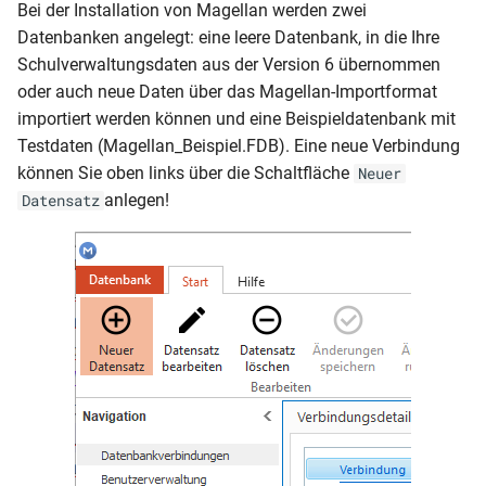
Verbindung testen
Bei der Installation von Magellan werden zwei
i
Schüler-Kurswahlen von Un
Mehrere Schulen auf einem
Betriebe und Schulen
Magellan Scripting
Änderungen 2022
Verlage
Datenbanken angelegt: eine leere Datenbank, in die Ihre
t
übernehmen
Server
Schulverwaltungsdaten aus der Version 6 übernommen
Personen und Adressen
Änderungen 2021
Lieferanten
oder auch neue Daten über das Magellan-Importformat
i
Das Abitur
Probleme bei der Installation?
importiert werden können und eine Beispieldatenbank mit
a
Sortieren, Gruppieren, Filtern,
Änderungen 2020
Medienkataloge
Testdaten (Magellan_Beispiel.FDB). Eine neue Verbindung
Die Fachhochschulreife
Suchen
l
können Sie oben links über die Schaltfläche
Neuer
Änderungen 2019
Ausleihe
anlegen!
Datensatz
i
Berufsschulnoten
Merkmalsfelder
Vorgänge
s
Die Fachoberschule
Halbjahreswechsel
i
Mahnwesen
Statistik
Schuljahreswechsel
e
Effizient mit Listen/Tabell
r
Sonderfälle in der
arbeiten
Schullaufbahn
t
Etiketten
Zeugnisdaten
Berichte und Vorlagen