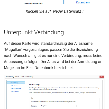
Enbrea Leistungen
Klicken Sie auf `Neuer Datensatz`!
Archivieren
Prüfungsnummer generieren
Seriendruck
Durchschnitt/Abschluss
Unterpunkt Verbindung
berechnen
Schlüsselverzeichnisse
Auf dieser Karte wird standardmäßig der Aliasname
Gymnasiale Oberstufe
"Magellan" vorgeschlagen, passen Sie die Bezeichnung
nach Wunsch an, gibt es nur eine Verbindung, muss keine
Berufsschulmatrix
Anpassung erfolgen. Der Alias wird bei der Anmeldung an
Magellan im Feld Datenbank bezeichnet.
Formulare, Listen und
Zeugnisse
Anleitungen zu Berichten
Seriendruck