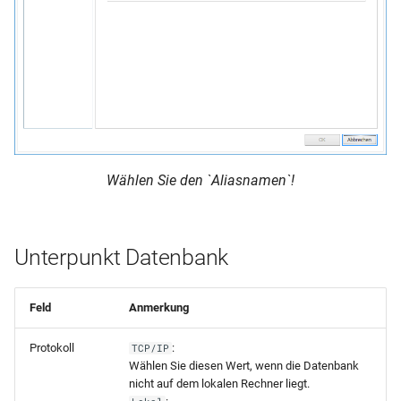
Serienmail
Dokumentenverwaltung/Export
Kurznachrichten
Stundenplandaten
Wählen Sie den `Aliasnamen`!
Abgleich DaVinci und
Magellan
Unterpunkt Datenbank
Feld
Anmerkung
Protokoll
:
TCP/IP
Wählen Sie diesen Wert, wenn die Datenbank
nicht auf dem lokalen Rechner liegt.