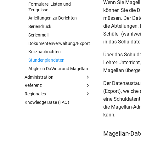
Wenn Sie Magella
Formulare, Listen und
Vorbereitung
Zeugnisse
können Sie die 
Schüler synchronisieren
müssen. Der Dat
Anleitungen zu Berichten
Fachwahl
die Abteilungen, 
Seriendruck
Abiturberechnung
Schüler (wahlwei
Serienmail
in das Schuldate
Dokumentenverwaltung/Export
Kurznachrichten
Über das Schulda
Stundenplandaten
Lehrer-Unterrich
Abgleich DaVinci und Magellan
Magellan überge
Administration
Der Datenaustaus
Referenz
Übersicht
(Export), welche 
Regionales
Magellan Administrator
Übersicht
eine Schuldatentr
Knowledge Base (FAQ)
Weitere Themen
Tastaturkürzel
Übersicht
Übersicht
die Magellan-Adm
Schlüsselverzeichnisse
Ausland
Datenbankverbindungen
Übersicht
kann.
keys-Dateien
Berlin
Datenbanksicherungen
Optionen
Oberstufe
Seriendruckfelder
Niedersachsen
Benutzerverwaltung
Sicherung per Windows Task
Übersicht
Magellan-Date
Vorlagenfelder
Nordrhein-Westfalen
MyMagellan Center
Mehrmandantenlösung
Berliner Felder
Abgleich mit SchülerOnline