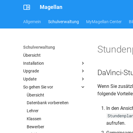
Magellan
Allgemein
Schulverwaltung
MyMagellan Center
Bi
Stunden
Schulverwaltung
Übersicht
Installation
DaVinci-St
Upgrade
Übersicht
Update
Systemvoraussetzungen
11 auf 12
Wenn Sie zusätz
So gehen Sie vor
Magellan 12
10 auf 11
Übersicht
folgende Vorteile
Archiv
9 auf 10
Vorbereitung
Übersicht
Server/Einzelplatz
Lizenzieren
Umstieg von älteren Versionen
Updates verteilen
Datenbank vorbereiten
Arbeitsplatz
Magellan 11
In den Ansic
Die Pathsdatei
Firebird aktualisieren
Lehrer
Magellan 10
Server/Einzelplatz
Stundenpla
Terminalserver
CR Runtime aktualisieren
Klassen
Arbeitsplatz
Server/Einzelplatz
aufrufen.
Mehrere Schulen auf einem
Probleme bei der Installation?
Bewerber
Arbeitsplatz
Server
Gemeinsame 