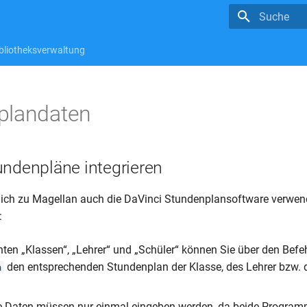
Suche wird in
bliotheksverwaltung
plandaten
undenpläne integrieren
lich zu Magellan auch die DaVinci Stundenplansoftware verwen
:
hten „Klassen“, „Lehrer“ und „Schüler“ können Sie über den Befe
den entsprechenden Stundenplan der Klasse, des Lehrer bzw. 
n
Daten müssen nur einmal eingeben werden, da beide Program