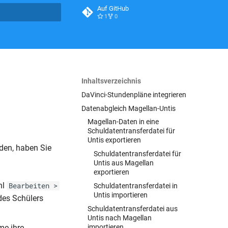
Auf GitHub
1
0
itialisiert
Inhaltsverzeichnis
DaVinci-Stundenpläne integrieren
Datenabgleich Magellan-Untis
Magellan-Daten in eine
Schuldatentransferdatei für
Untis exportieren
den, haben Sie
Schuldatentransferdatei für
Untis aus Magellan
exportieren
hl
Bearbeiten >
Schuldatentransferdatei in
Untis importieren
des Schülers
Schuldatentransferdatei aus
Untis nach Magellan
importieren
me ihre