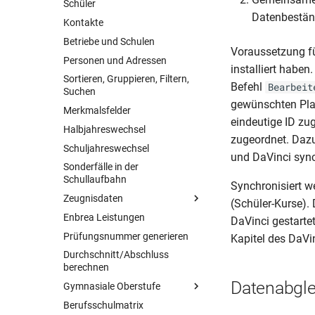
Schüler
Datenbestän
Probleme bei der Installation?
Kontakte
Betriebe und Schulen
Voraussetzung fü
Personen und Adressen
installiert habe
Sortieren, Gruppieren, Filtern,
Befehl
Bearbeit
Suchen
gewünschten Plan
Merkmalsfelder
eindeutige ID zu
Halbjahreswechsel
zugeordnet. Dazu
Schuljahreswechsel
und DaVinci sync
Sonderfälle in der
Schullaufbahn
Synchronisiert w
Zeugnisdaten
(Schüler-Kurse).
Enbrea Leistungen
Fachdaten
DaVinci gestarte
Prüfungsnummer generieren
Leistungsdaten
Kapitel des DaV
Durchschnitt/Abschluss
Weiter Zeugnisdaten
berechnen
Datenabgle
Gymnasiale Oberstufe
Berufsschulmatrix
Übersicht