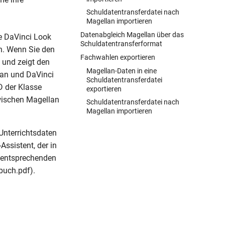
Schuldatentransferdatei nach
Magellan importieren
Datenabgleich Magellan über das
ie DaVinci Look
Schuldatentransferformat
n. Wenn Sie den
Fachwahlen exportieren
 und zeigt den
Magellan-Daten in eine
lan und DaVinci
Schuldatentransferdatei
D der Klasse
exportieren
wischen Magellan
Schuldatentransferdatei nach
Magellan importieren
Unterrichtsdaten
ssistent, der in
m entsprechenden
buch.pdf).