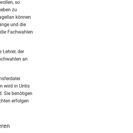
ollen, so
geben zu
agellan können
gänge und die
d die Fachwahlen
 Lehrer, der
 Fachwahlen an
nsferdatei
n wird in Untis
d. Sie benötigen
chten erfolgen
eren