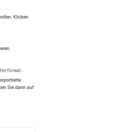
ollen. Klicken
ieren.
.
ferformat
exportierte
cken Sie dann auf