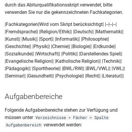
Serienmail
durch das Abiturqualifikationsskript verwendet, bitte
verwenden Sie nur die gekennzeichneten Fachkategorien.
Dokumentenverwaltung/Export
|Fachkategorien|Wird vom Skript berücksichtigt| |--|--|--|
|Fremdsprache|| |Religion/Ethik|| |Deutsch|| |Mathematik||
Kurznachrichten
|Kunst|| |Musik|| |Sport|| |Informatik|| |Philosophie||
|Geschichte|| |Physik|| |Chemie|| |Biologie|| |Erdkunde||
Stundenplandaten
|Sozialkunde|| |Wirtschaft|| |Politik|| |Darstellendes Spiel||
|Evangelische Religion|| |Katholische Religion|| |Technik||
Abgleich DaVinci und
|Pädagogik|| |Sporttheorie|| |BWL/RW|| |BWL/VWL|| |VWL||
Magellan
|Seminar|| |Gesundheit|| |Psychologie|| |Recht|| |Literatur|||
Aufgabenbereiche
Folgende Aufgabenbereiche stehen zur Verfügung und
müssen unter
Verzeichnisse > Fächer > Spalte
verwendet werden:
Aufgabenbereich