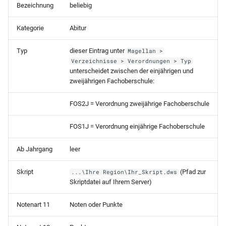
Bezeichnung
beliebig
i
Mehrere Schulen auf einem
Betriebe und Schulen
BER-APO-KO-2011
Änderungen 2022
Logbuch
Magellan Scripting
Verlage
t
Server
Kategorie
Abitur
Personen und Adressen
Änderungen 2021
Lieferanten
i
Typ
dieser Eintrag unter
Probleme bei der Installation?
Magellan >
a
Verzeichnisse > Verordnungen > Typ
Sortieren, Gruppieren, Filtern,
Änderungen 2020
Medienkataloge
unterscheidet zwischen der einjährigen und
Suchen
l
zweijährigen Fachoberschule:
Änderungen 2019
Ausleihe
i
Merkmalsfelder
FOS2J = Verordnung zweijährige Fachoberschule
Vorgänge
s
Halbjahreswechsel
FOS1J = Verordnung einjährige Fachoberschule
i
Mahnwesen
Ab Jahrgang
leer
Schuljahreswechsel
e
Effizient mit Listen/Tabell
r
Skript
(Pfad zur
...\Ihre Region\Ihr_Skript.dws
Sonderfälle in der
arbeiten
Skriptdatei auf Ihrem Server)
Schullaufbahn
t
Etiketten
Notenart 11
Noten oder Punkte
Zeugnisdaten
Berichte und Vorlagen