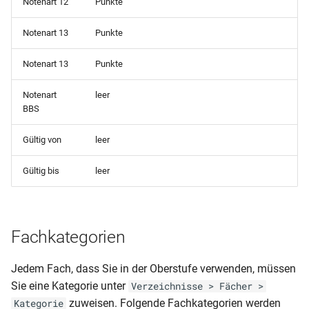
Notenart 12
Punkte
Enbrea Leistungen
Archivieren
Notenart 13
Punkte
Prüfungsnummer generieren
Notenart 13
Punkte
Seriendruck
Durchschnitt/Abschluss
Notenart
leer
berechnen
Schlüsselverzeichnisse
BBS
Gymnasiale Oberstufe
Gültig von
leer
Berufsschulmatrix
Gültig bis
leer
Formulare, Listen und
Zeugnisse
Fachkategorien
Anleitungen zu Berichten
Jedem Fach, dass Sie in der Oberstufe verwenden, müssen
Seriendruck
Sie eine Kategorie unter
Verzeichnisse > Fächer >
zuweisen. Folgende Fachkategorien werden
Kategorie