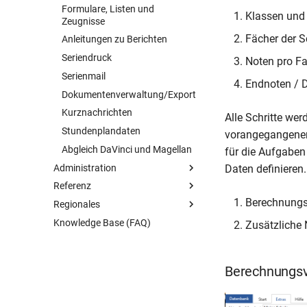
Formulare, Listen und
Vorbereitung
Klassen und
Zeugnisse
Schüler synchronisieren
Fächer der S
Anleitungen zu Berichten
Fachwahl
Seriendruck
Noten pro Fa
Abiturberechnung
Serienmail
Endnoten / 
Dokumentenverwaltung/Export
Kurznachrichten
Alle Schritte we
Stundenplandaten
vorangegangenen 
Abgleich DaVinci und Magellan
für die Aufgaben
Administration
Daten definieren.
Referenz
Übersicht
Berechnungs
Regionales
Magellan Administrator
Übersicht
Knowledge Base (FAQ)
Weitere Themen
Tastaturkürzel
Übersicht
Übersicht
Zusätzliche 
Schlüsselverzeichnisse
Ausland
Datenbankverbindungen
Übersicht
keys-Dateien
Berlin
Datenbanksicherungen
Optionen
Oberstufe
Berechnungsv
Seriendruckfelder
Niedersachsen
Benutzerverwaltung
Sicherung per Windows Task
Übersicht
Vorlagenfelder
Nordrhein-Westfalen
MyMagellan Center
Mehrmandantenlösung
Berliner Felder
Abgleich mit SchülerOnline