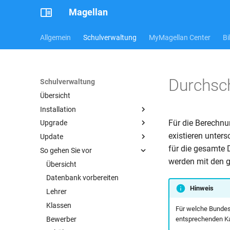
Magellan
Allgemein
Schulverwaltung
MyMagellan Center
Bi
Durchsc
Schulverwaltung
Übersicht
Installation
Für die Berechnu
Upgrade
Übersicht
existieren unters
Update
Systemvoraussetzungen
11 auf 12
für die gesamte
So gehen Sie vor
Magellan 12
10 auf 11
Übersicht
werden mit den g
Archiv
9 auf 10
Vorbereitung
Übersicht
Server/Einzelplatz
Lizenzieren
Umstieg von älteren Versionen
Updates verteilen
Datenbank vorbereiten
Arbeitsplatz
Magellan 11
Hinweis
Die Pathsdatei
Firebird aktualisieren
Lehrer
Magellan 10
Server/Einzelplatz
Terminalserver
CR Runtime aktualisieren
Klassen
Arbeitsplatz
Server/Einzelplatz
Für welche Bundesl
Mehrere Schulen auf einem
Probleme bei der Installation?
Bewerber
Arbeitsplatz
entsprechenden Ka
Server