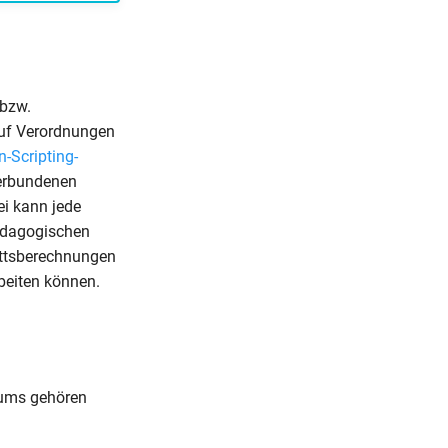
 bzw.
auf Verordnungen
-Scripting-
verbundenen
i kann jede
ädagogischen
ittsberechnungen
rbeiten können.
aums gehören