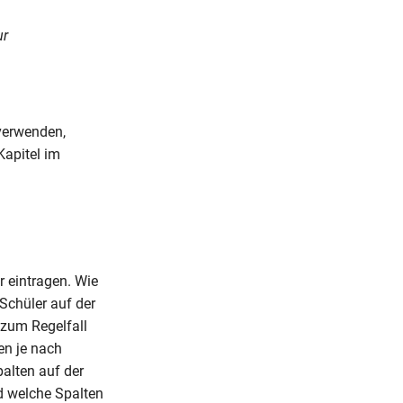
ur
verwenden,
Kapitel im
 eintragen. Wie
Schüler auf der
 zum Regelfall
n je nach
palten auf der
d welche Spalten