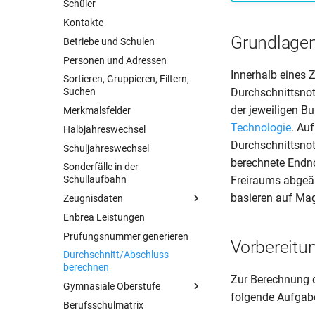
Schüler
Probleme bei der Installation?
Kontakte
Grundlage
Betriebe und Schulen
Personen und Adressen
Innerhalb eines 
Sortieren, Gruppieren, Filtern,
Durchschnittsno
Suchen
der jeweiligen B
Merkmalsfelder
Technologie
. Au
Halbjahreswechsel
Durchschnittsnot
Schuljahreswechsel
berechnete Endn
Sonderfälle in der
Freiraums abgeä
Schullaufbahn
basieren auf Mage
Zeugnisdaten
Enbrea Leistungen
Fachdaten
Prüfungsnummer generieren
Leistungsdaten
Vorbereitu
Durchschnitt/Abschluss
Weiter Zeugnisdaten
berechnen
Zur Berechnung d
Gymnasiale Oberstufe
folgende Aufgab
Berufsschulmatrix
Übersicht