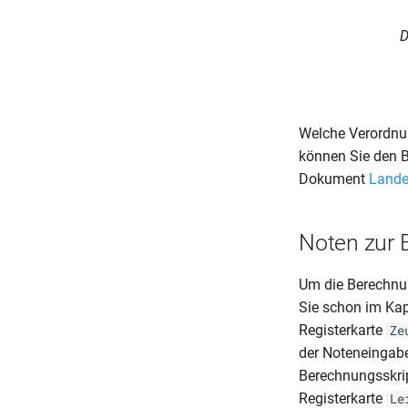
D
Welche Verordnu
können Sie den B
Dokument
Land
Noten zur 
Um die Berechnun
Sie schon im Kap
Registerkarte
Ze
der Noteneingabe
Berechnungsskrip
Registerkarte
Le