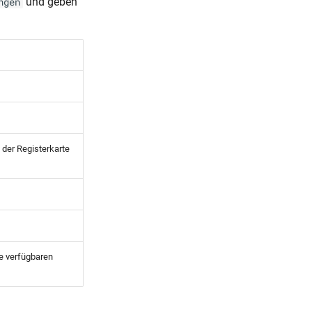
und geben
ngen
 der Registerkarte
e verfügbaren