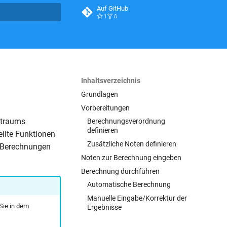
Auf GitHub
1
0
itialisiert
Inhaltsverzeichnis
Grundlagen
Vorbereitungen
itraums
Berechnungsverordnung
definieren
eilte Funktionen
Zusätzliche Noten definieren
e Berechnungen
Noten zur Berechnung eingeben
Berechnung durchführen
Automatische Berechnung
Manuelle Eingabe/Korrektur der
Sie in dem
Ergebnisse