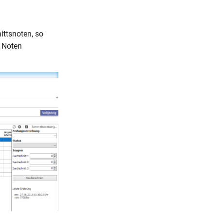
ttsnoten, so
r Noten