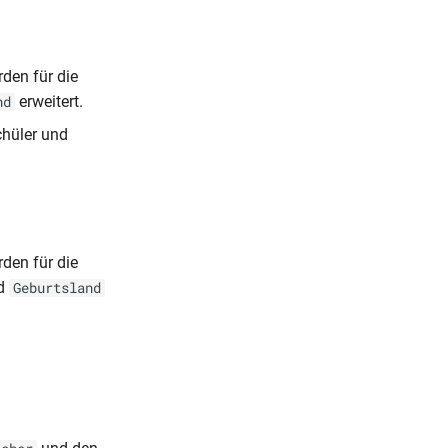
den für die
erweitert.
nd
chüler und
den für die
d
Geburtsland