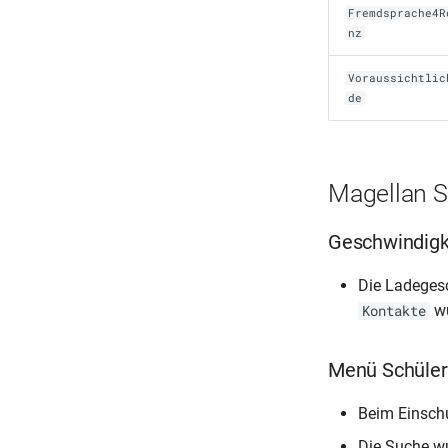
Fremdsprache4R
nz
Voraussichtlic
de
Magellan S
Geschwindigk
Die Ladeges
wu
Kontakte
Menü Schüler
Beim Einschu
Die Suche w