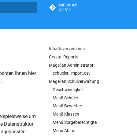
Auf GitHub
1
0
itialisiert
Inhaltsverzeichnis
Crystal Reports
Magellan Administrator
öchten Ihnen hier
schueler_import.csv
.
Magellan Schulverwaltung
Geschwindigkeit
Menü Schüler
Menü Bewerber
Menü Klassen
beispielsweise um
Menü Sorgeberechtigte
e Datenstruktur
Menü Abitur
 angepassten