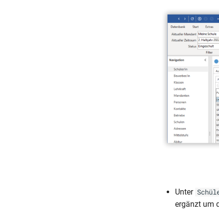
Unter
Schül
ergänzt um d