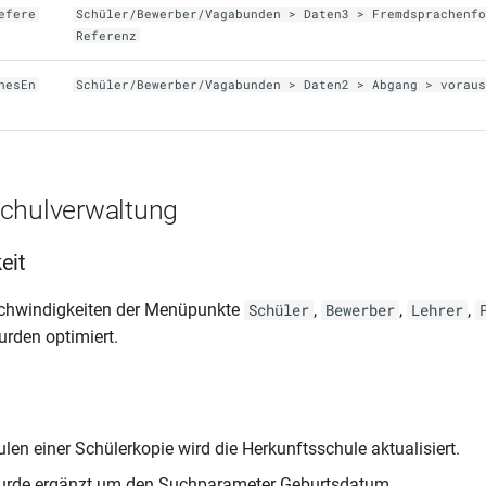
efere
Schüler/Bewerber/Vagabunden > Daten3 > Fremdsprachenf
Referenz
hesEn
Schüler/Bewerber/Vagabunden > Daten2 > Abgang > vorau
chulverwaltung
eit
chwindigkeiten der Menüpunkte
,
,
,
Schüler
Bewerber
Lehrer
rden optimiert.
len einer Schülerkopie wird die Herkunftsschule aktualisiert.
urde ergänzt um den Suchparameter Geburtsdatum.