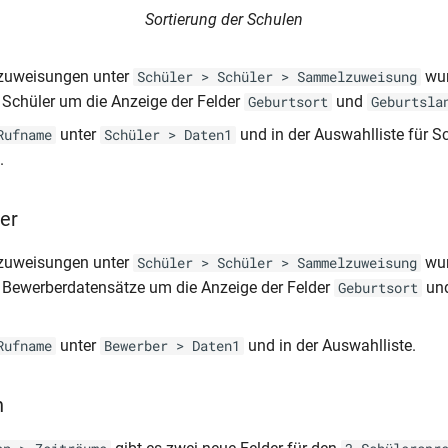
Sortierung der Schulen
zuweisungen unter
wur
Schüler > Schüler > Sammelzuweisung
r Schüler um die Anzeige der Felder
und
Geburtsort
Geburtsla
unter
und in der Auswahlliste für S
Rufname
Schüler > Daten1
.
er
zuweisungen unter
wur
Schüler > Schüler > Sammelzuweisung
r Bewerberdatensätze um die Anzeige der Felder
un
Geburtsort
unter
und in der Auswahlliste.
Rufname
Bewerber > Daten1
n