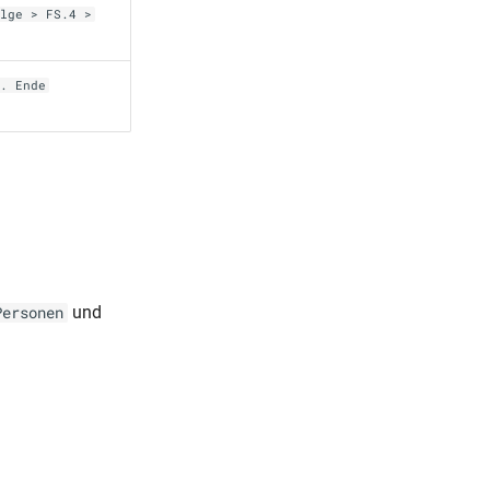
olge > FS.4 >
s. Ende
und
Personen