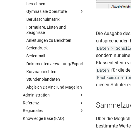
berechnen
Gymnasiale Oberstufe
Berufsschulmatrix
Übersicht
Formulare, Listen und
Vorbereitung
Zeugnisse
Die Ausgabe des 
Schüler synchronisieren
Anleitungen zu Berichten
entsprechenden E
Fachwahl
Daten > Schull
Seriendruck
Abiturberechnung
sondern nur eine
Serienmail
Klassenleiterin 
Dokumentenverwaltung/Export
für die d
Daten
Kurznachrichten
Fachkombinatio
Stundenplandaten
diesen Schüler e
Abgleich DaVinci und Magellan
Administration
Referenz
Übersicht
Sammelzu
Regionales
Magellan Administrator
Übersicht
Über die Möglich
Knowledge Base (FAQ)
Weitere Themen
Tastaturkürzel
Übersicht
Übersicht
bestimmte Werte 
Schlüsselverzeichnisse
Ausland
Datenbankverbindungen
Übersicht