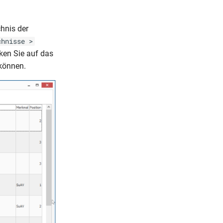
hnis der
chnisse >
cken Sie auf das
 können.