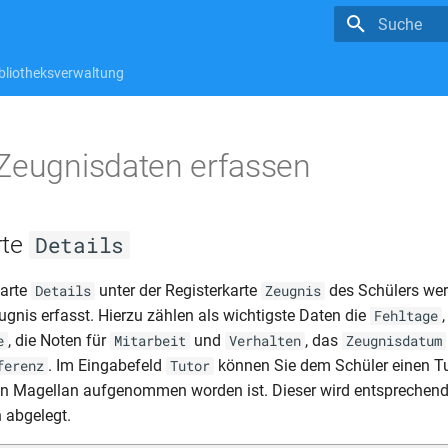
Suche wird in
bliotheksverwaltung
Zeugnisdaten erfassen
rte
Details
karte
unter der Registerkarte
des Schülers wer
Details
Zeugnis
ugnis erfasst. Hierzu zählen als wichtigste Daten die
Fehltage
, die Noten für
und
, das
e
Mitarbeit
Verhalten
Zeugnisdatum
. Im Eingabefeld
können Sie dem Schüler einen Tu
ferenz
Tutor
 in Magellan aufgenommen worden ist. Dieser wird entsprechend
 abgelegt.