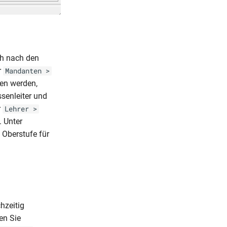
ch nach den
r
Mandanten >
ben werden,
ssenleiter und
r
Lehrer >
 Unter
Oberstufe für
hzeitig
en Sie