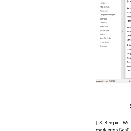
| |3. Beispiel: W
markierten Schül