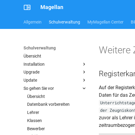
Magellan
Allgemein
Schulverwaltung
MyMagellan Center
Bi
Weitere 
Schulverwaltung
Übersicht
Installation
Registerka
Upgrade
Übersicht
Update
Systemvoraussetzungen
11 auf 12
Auf der Register
So gehen Sie vor
Magellan 12
10 auf 11
Übersicht
Daten für das Ze
Archiv
9 auf 10
Vorbereitung
Übersicht
Server/Einzelplatz
Unterrichtstag
Lizenzieren
Umstieg von älteren Versionen
Updates verteilen
Datenbank vorbereiten
Arbeitsplatz
Magellan 11
der Zeugniskon
Die Pathsdatei
Firebird aktualisieren
Lehrer
Magellan 10
Server/Einzelplatz
zuvor als Lehrer
Terminalserver
CR Runtime aktualisieren
Klassen
Arbeitsplatz
Server/Einzelplatz
zeitraumbezogen
Mehrere Schulen auf einem
Probleme bei der Installation?
Bewerber
Arbeitsplatz
Server