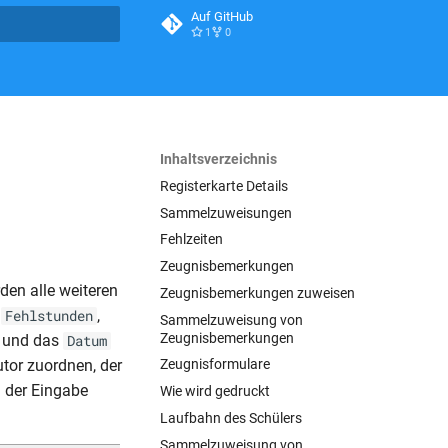
Auf GitHub
1
0
itialisiert
Inhaltsverzeichnis
Registerkarte Details
Sammelzuweisungen
Fehlzeiten
Zeugnisbemerkungen
den alle weiteren
Zeugnisbemerkungen zuweisen
,
,
Fehlstunden
Sammelzuweisung von
Zeugnisbemerkungen
und das
Datum
tor zuordnen, der
Zeugnisformulare
 der Eingabe
Wie wird gedruckt
Laufbahn des Schülers
Sammelzuweisung von