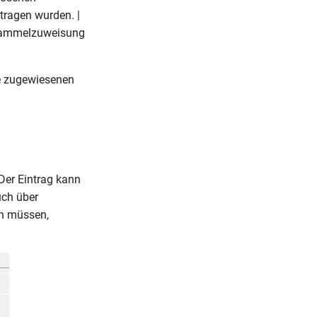
tragen wurden. |
Sammelzuweisung
e zugewiesenen
 Der Eintrag kann
uch über
en müssen,